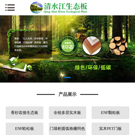
网站首页
公司简介
新闻资讯
产品展示
厂容厂貌
产品展示
板材知识
香杉齿接生态板
全桉多层实木板
ENF颗粒板
营销网络
人才招聘
ENF欧松板
门墙柜圆弧格栅同色
实木PET门板