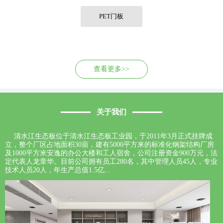
联系我们
PET门板
查看更多>>
关于我们
清水江生态板位于清水江生态板工业园，于2011年3月正式挂牌成
立，整个厂区占地面积30亩，建有5000平方来的标准化钢架结构厂房
及1000平方米安逸的办公大楼和工人宿舍，公司注册资金900万元，法
定代表人龙章华。目前公司拥有员工280名，其中管理人员45人，专业
技术人员20人，年生产总值1.5亿...