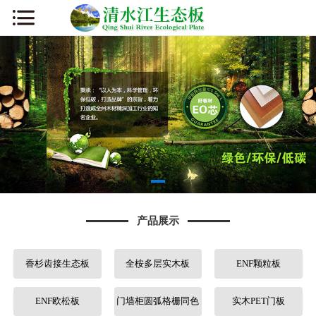
网站首页
公司简介
新闻资讯
产品展示
厂容厂貌
产品展示
板材知识
香杉齿接生态板
全桉多层实木板
ENF颗粒板
营销网络
人才招聘
ENF欧松板
门墙柜圆弧格栅同色
实木PET门板