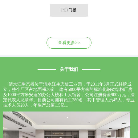
联系我们
PET门板
查看更多>>
关于我们
清水江生态板位于清水江生态板工业园，于2011年3月正式挂牌成
立，整个厂区占地面积30亩，建有5000平方来的标准化钢架结构厂房
及1000平方米安逸的办公大楼和工人宿舍，公司注册资金900万元，法
定代表人龙章华。目前公司拥有员工280名，其中管理人员45人，专业
技术人员20人，年生产总值1.5亿...