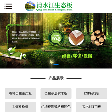
网站首页
公司简介
新闻资讯
产品展示
厂容厂貌
产品展示
板材知识
香杉齿接生态板
全桉多层实木板
ENF颗粒板
营销网络
人才招聘
ENF欧松板
门墙柜圆弧格栅同色
实木PET门板