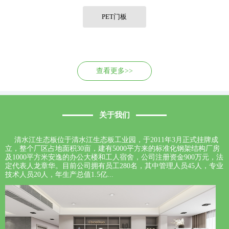
联系我们
PET门板
查看更多>>
关于我们
清水江生态板位于清水江生态板工业园，于2011年3月正式挂牌成
立，整个厂区占地面积30亩，建有5000平方来的标准化钢架结构厂房
及1000平方米安逸的办公大楼和工人宿舍，公司注册资金900万元，法
定代表人龙章华。目前公司拥有员工280名，其中管理人员45人，专业
技术人员20人，年生产总值1.5亿...