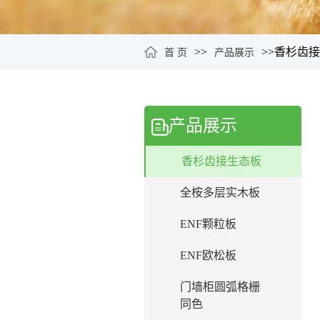
>>
>>
香杉齿接
首 页
产品展示
产品展示
香杉齿接生态板
全桉多层实木板
ENF颗粒板
ENF欧松板
门墙柜圆弧格栅
同色