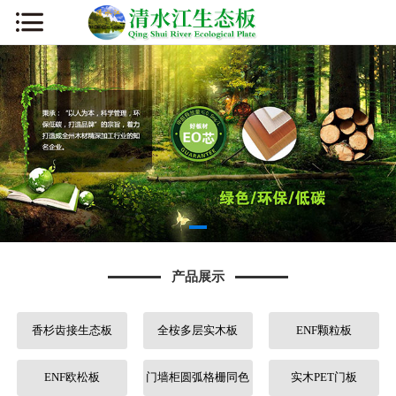
网站首页
公司简介
新闻资讯
产品展示
厂容厂貌
产品展示
板材知识
香杉齿接生态板
全桉多层实木板
ENF颗粒板
营销网络
人才招聘
ENF欧松板
门墙柜圆弧格栅同色
实木PET门板