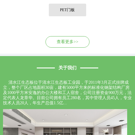
联系我们
PET门板
查看更多>>
关于我们
清水江生态板位于清水江生态板工业园，于2011年3月正式挂牌成
立，整个厂区占地面积30亩，建有5000平方来的标准化钢架结构厂房
及1000平方米安逸的办公大楼和工人宿舍，公司注册资金900万元，法
定代表人龙章华。目前公司拥有员工280名，其中管理人员45人，专业
技术人员20人，年生产总值1.5亿...