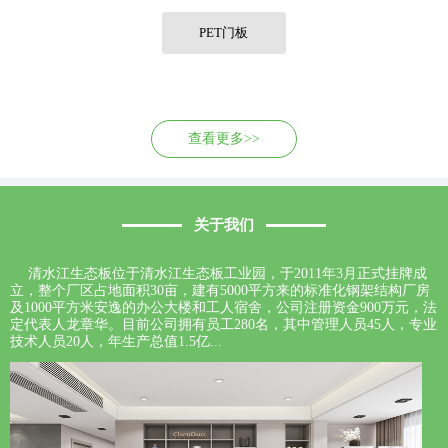
联系我们
PET门板
查看更多>>
关于我们
清水江生态板位于清水江生态板工业园，于2011年3月正式挂牌成
立，整个厂区占地面积30亩，建有5000平方来的标准化钢架结构厂房
及1000平方米安逸的办公大楼和工人宿舍，公司注册资金900万元，法
定代表人龙章华。目前公司拥有员工280名，其中管理人员45人，专业
技术人员20人，年生产总值1.5亿...