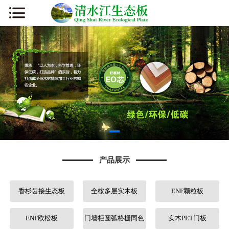
网站首页
公司简介
新闻资讯
产品展示
厂容厂貌
产品展示
板材知识
香杉齿接生态板
全桉多层实木板
ENF颗粒板
营销网络
人才招聘
ENF欧松板
门墙柜圆弧格栅同色
实木PET门板