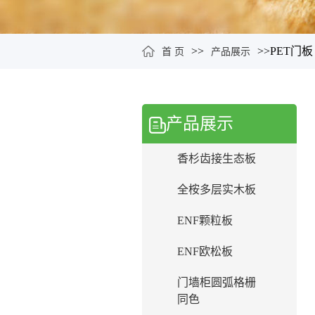
>>
>>
PET门板
首 页
产品展示
产品展示
香杉齿接生态板
全桉多层实木板
ENF颗粒板
ENF欧松板
门墙柜圆弧格栅
同色