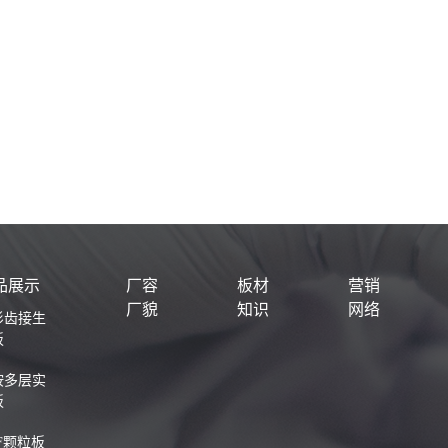
品展示
厂容
板材
营销
厂貌
知识
网络
杉齿接生
板
桉多层实
板
F颗粒板