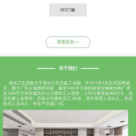
联系我们
PET门板
查看更多>>
关于我们
清水江生态板位于清水江生态板工业园，于2011年3月正式挂牌成
立，整个厂区占地面积30亩，建有5000平方来的标准化钢架结构厂房
及1000平方米安逸的办公大楼和工人宿舍，公司注册资金900万元，法
定代表人龙章华。目前公司拥有员工280名，其中管理人员45人，专业
技术人员20人，年生产总值1.5亿...