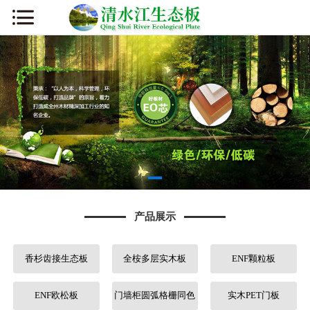
网站首页
公司简介
新闻资讯
产品展示
厂容厂貌
产品展示
板材知识
香杉齿接生态板
全桉多层实木板
ENF颗粒板
营销网络
人才招聘
ENF欧松板
门墙柜圆弧格栅同色
实木PET门板