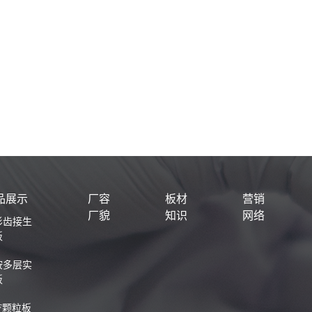
品展示
厂容
板材
营销
厂貌
知识
网络
杉齿接生
板
桉多层实
板
F颗粒板