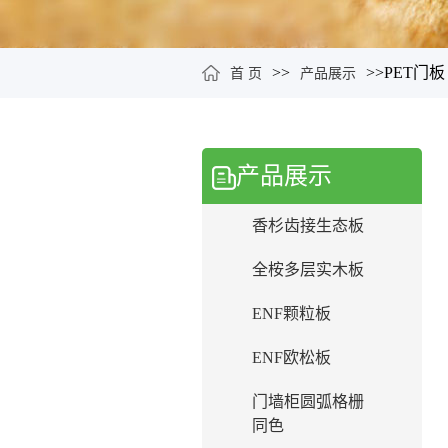
>>
>>
PET门板
首 页
产品展示
产品展示
香杉齿接生态板
全桉多层实木板
ENF颗粒板
ENF欧松板
门墙柜圆弧格栅
同色